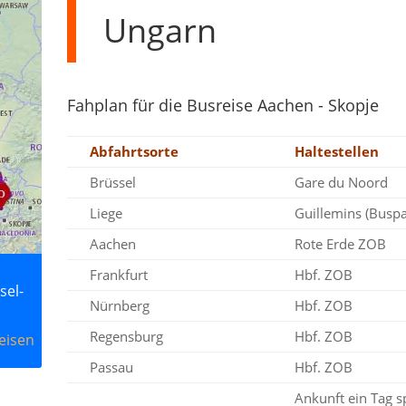
Ungarn
Fahplan für die Busreise Aachen - Skopje
Abfahrtsorte
Haltestellen
Brüssel
Gare du Noord
Liege
Guillemins (Buspa
Aachen
Rote Erde ZOB
Frankfurt
Hbf. ZOB
sel-
Nürnberg
Hbf. ZOB
Regensburg
Hbf. ZOB
eisen
Passau
Hbf. ZOB
Ankunft ein Tag s