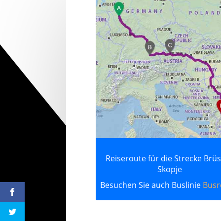
Reiseroute für die Strecke Brüs
Skopje
Besuchen Sie auch Buslinie
Busr