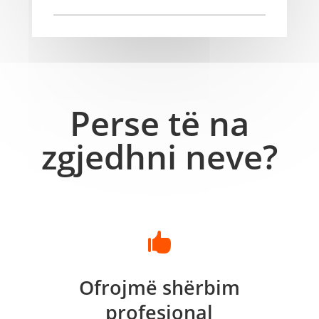
Perse të na
zgjedhni neve?

Ofrojmë shërbim
profesional