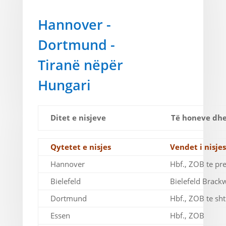
Hannover -
Dortmund -
Tiranë nëpër
Hungari
Ditet e nisjeve
Të honeve dh
Qytetet e nisjes
Vendet i nisjes
Hannover
Hbf., ZOB te pr
Bielefeld
Bielefeld Brack
Dortmund
Hbf., ZOB te sh
Essen
Hbf., ZOB