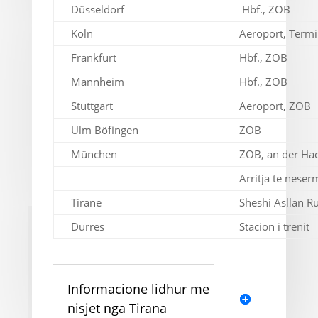
Düsseldorf
Hbf., ZOB
Köln
Aeroport, Termi
Frankfurt
Hbf., ZOB
Mannheim
Hbf., ZOB
Stuttgart
Aeroport, ZOB
Ulm Böfingen
ZOB
München
ZOB, an der Ha
Arritja te nese
Tirane
Sheshi Asllan Ru
Durres
Stacion i trenit
Informacione lidhur me
nisjet nga Tirana