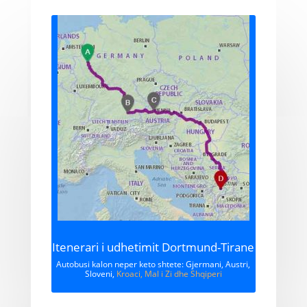
Itenerari i udhetimit Dortmund-Tirane
Autobusi kalon neper keto shtete: Gjermani, Austri,
Sloveni,
Kroaci, Mal i Zi dhe Shqiperi