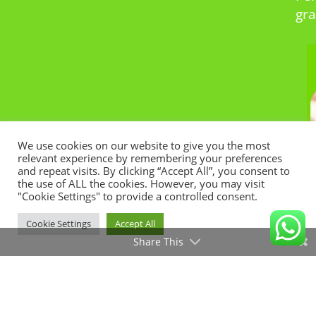
gra
We use cookies on our website to give you the most
relevant experience by remembering your preferences
and repeat visits. By clicking “Accept All”, you consent to
the use of ALL the cookies. However, you may visit
"Cookie Settings" to provide a controlled consent.
Cookie Settings
Accept All
Share This
Copyright © 2023 Iliria Agentur ®