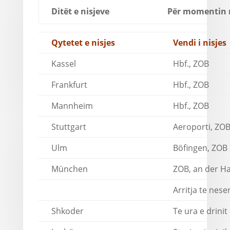
Ditët e nisjeve
Për momentin 
Qytetet e nisjes
Vendi i nisjes
Kassel
Hbf., ZOB
Frankfurt
Hbf., ZOB
Mannheim
Hbf., ZOB
Stuttgart
Aeroporti, ZO
Ulm
Böfingen, ZOB
München
ZOB, an der H
Arritja te nes
Shkoder
Te ura e drinit