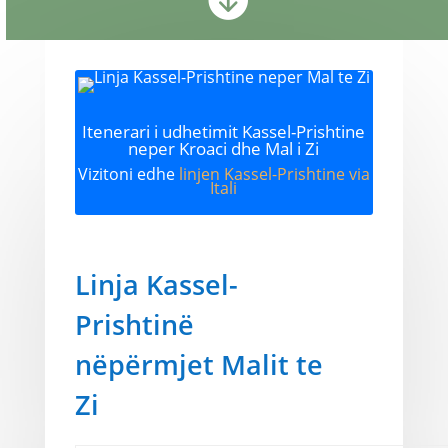
Itenerari i udhetimit Kassel-Prishtine
neper Kroaci dhe Mal i Zi
Vizitoni edhe
linjen Kassel-Prishtine via
Itali
Linja Kassel-
Prishtinë
nëpërmjet Malit te
Zi