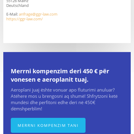
55126 Mainz
Deutschland
E-Mail:
anfrage@ggr-law
.
com
https://ggr-law.com/
Merrni kompenzim deri 450 € për
vonesen e aeroplanit tuaj.
Aeroplani juaj ështe vonuar apo fluturimi anuluar?
Atëhere mos u brengosni aq shumë! Shfrytzoni ketë
mundësi dhe perfitoni edhe deri në 450€
dëmshperblim!
MERRNI KOMPENZIM TANI