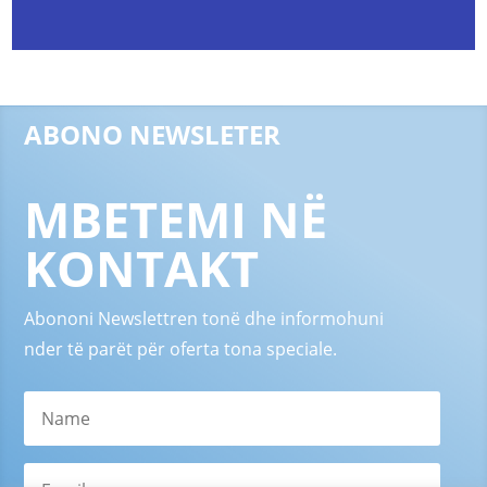
ABONO NEWSLETER
MBETEMI NË
KONTAKT
Abononi Newslettren tonë dhe informohuni
nder të parët për oferta tona speciale.